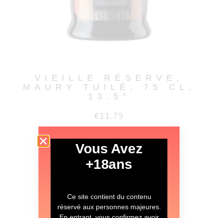
VIEILLE RÉSERVE,
MAURY TUILÉ, 75 CL,
13.5°
€
11.75
LIRE LA SUITE
Vous Avez
+18ans
Ce site contient du contenu
réservé aux personnes majeures.
En entrant, vous confirmez avoir