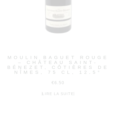
MOULIN BAGUET ROUGE
– CHÂTEAU SAINT-
BÉNEZET, CÔTIÈRES DE
NÎMES, 75 CL, 12.5°
€
6.50
LIRE LA SUITE