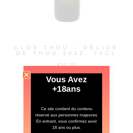
CLOS THOU – DÉLICE
DE THOU 2022, 75CL
€
11.30
Vous Avez
LIRE LA SUITE
+18ans
Ce site contient du contenu
réservé aux personnes majeures.
En entrant, vous confirmez avoir
18 ans ou plus.