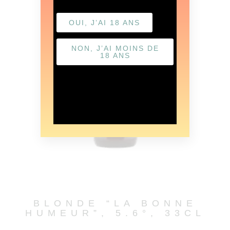
OUI, J’AI 18 ANS
NON, J’AI MOINS DE
18 ANS
BLONDE “LA BONNE
HUMEUR”, 5.6°, 33CL