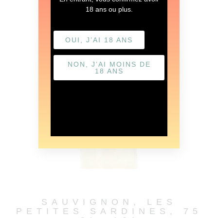
18 ans ou plus.
OUI, J’AI 18 ANS
NON, J’AI MOINS DE
18 ANS
SAUVIGNON, LES
PETITES SARDINES, 75