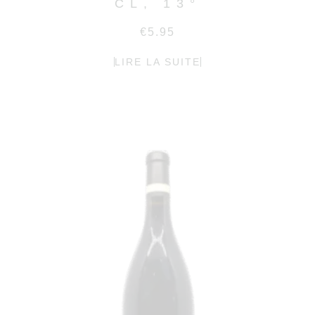
CL, 13°
€
5.95
LIRE LA SUITE