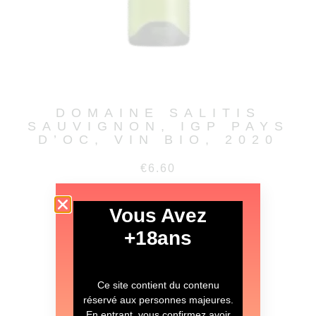
DOMAINE SALITIS
SAUVIGNON, IGP PAYS
D’OC, VIN BIO, 2020
€
6.60
LIRE LA SUITE
Vous Avez
+18ans
Ce site contient du contenu
réservé aux personnes majeures.
En entrant, vous confirmez avoir