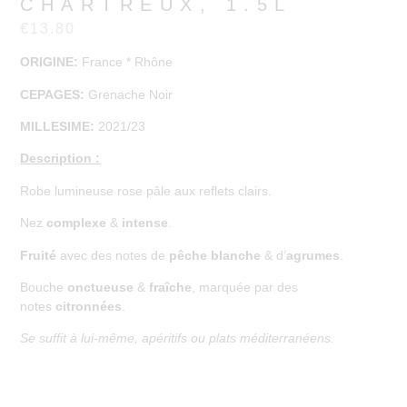
CHARTREUX, 1.5L
€
13.80
ORIGINE:
France * Rhône
CEPAGES:
Grenache Noir
MILLESIME:
2021/23
Description :
Robe lumineuse rose pâle aux reflets clairs.
Nez
complexe
&
intense
.
Fruité
avec des notes de
pêche blanche
& d’
agrumes
.
Bouche
onctueuse
&
fraîche
, marquée par des
notes
citronnées
.
Se suffit à lui-même, apéritifs ou plats méditerranéens.