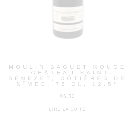
MOULIN BAGUET ROUGE
– CHÂTEAU SAINT-
BÉNEZET, CÔTIÈRES DE
NÎMES, 75 CL, 12.5°
€
6.50
LIRE LA SUITE