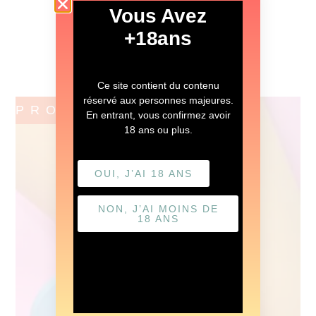
Vous Avez
+18ans
DÉCOUVRIR
Ce site contient du contenu
réservé aux personnes majeures.
PROMO !
En entrant, vous confirmez avoir
18 ans ou plus.
OUI, J’AI 18 ANS
NON, J’AI MOINS DE
18 ANS