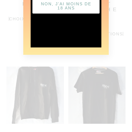
POLO
SWEAT
NON, J’AI MOINS DE
18 ANS
CAPUCHE
CHOIX DES OPTIONS
€
49.90
CHOIX DES OPTIONS