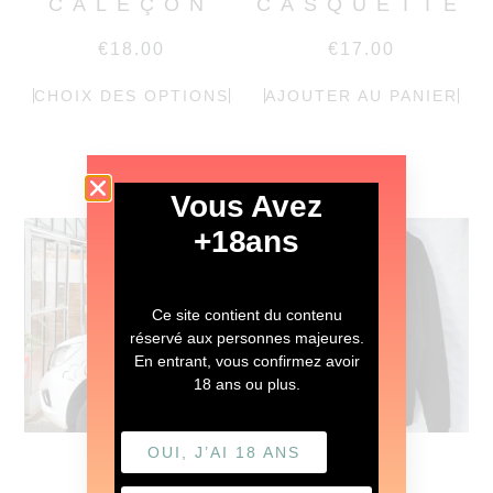
CALEÇON
CASQUETTE
€
18.00
€
17.00
CHOIX DES OPTIONS
AJOUTER AU PANIER
Vous Avez
+18ans
Ce site contient du contenu
réservé aux personnes majeures.
En entrant, vous confirmez avoir
18 ans ou plus.
OUI, J’AI 18 ANS